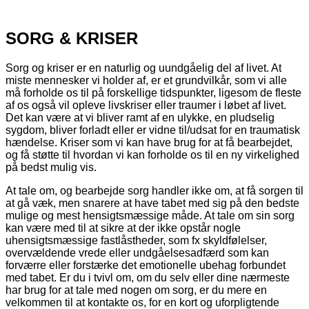
SORG & KRISER
Sorg og kriser er en naturlig og uundgåelig del af livet. At
miste mennesker vi holder af, er et grundvilkår, som vi alle
må forholde os til på forskellige tidspunkter, ligesom de fleste
af os også vil opleve livskriser eller traumer i løbet af livet.
Det kan være at vi bliver ramt af en ulykke, en pludselig
sygdom, bliver forladt eller er vidne til/udsat for en traumatisk
hændelse. Kriser som vi kan have brug for at få bearbejdet,
og få støtte til hvordan vi kan forholde os til en ny virkelighed
på bedst mulig vis.
At tale om, og bearbejde sorg handler ikke om, at få sorgen til
at gå væk, men snarere at have tabet med sig på den bedste
mulige og mest hensigtsmæssige måde. At tale om sin sorg
kan være med til at sikre at der ikke opstår nogle
uhensigtsmæssige fastlåstheder, som fx skyldfølelser,
overvældende vrede eller undgåelsesadfærd som kan
forværre eller forstærke det emotionelle ubehag forbundet
med tabet. Er du i tvivl om, om du selv eller dine nærmeste
har brug for at tale med nogen om sorg, er du mere en
velkommen til at kontakte os, for en kort og uforpligtende