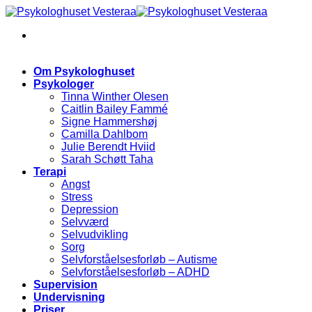
Skip
to
content
Om Psykologhuset
Psykologer
Tinna Winther Olesen
Caitlin Bailey Fammé
Signe Hammershøj
Camilla Dahlbom
Julie Berendt Hviid
Sarah Schøtt Taha
Terapi
Angst
Stress
Depression
Selvværd
Selvudvikling
Sorg
Selvforståelsesforløb – Autisme
Selvforståelsesforløb – ADHD
Supervision
Undervisning
Priser