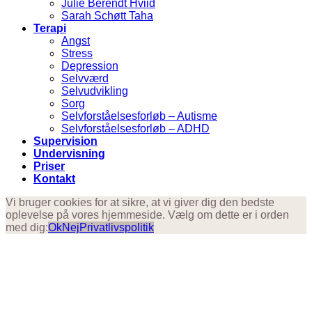
Julie Berendt Hviid
Sarah Schøtt Taha
Terapi
Angst
Stress
Depression
Selvværd
Selvudvikling
Sorg
Selvforståelsesforløb – Autisme
Selvforståelsesforløb – ADHD
Supervision
Undervisning
Priser
Kontakt
Vi bruger cookies for at sikre, at vi giver dig den bedste
oplevelse på vores hjemmeside. Vælg om dette er i orden
med dig:
Ok
Nej
Privatlivspolitik