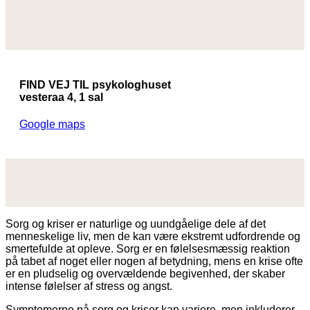
FIND VEJ TIL psykologhuset
vesteraa 4, 1 sal
Google maps
Sorg og kriser er naturlige og uundgåelige dele af det
menneskelige liv, men de kan være ekstremt udfordrende og
smertefulde at opleve. Sorg er en følelsesmæssig reaktion
på tabet af noget eller nogen af betydning, mens en krise ofte
er en pludselig og overvældende begivenhed, der skaber
intense følelser af stress og angst.
Symptomerne på sorg og kriser kan variere, men inkluderer