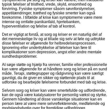
typisk følelser af tristhed, vrede, skyld, ensomhed og
forvirring. Fysiske symptomer såsom søvnforstyrrelser,
appetitændringer, træthed og fysiske smerter kan også
forekomme. I tilfælde af krise kan symptomerne være mere
intense og omfatte panikanfald, hjertebanken,
hyperventilation og følelse af tab af kontrol.
Det er vigtigt at forstå, at sorg og kriser er en naturlig del af
det menneskelige liv og at tillade sig selv at føle og udtrykke
disse følelser er afgørende for helbredelsesprocessen.
Ignorering eller undertrykkelse af følelser kan føre til
komplikationer som depression, angst eller andre mentale
sundhedsproblemer.
At søge støtte og hjælp fra venner, familie eller professionelle
kan være afgørende for at håndtere sorg og kriser på en sund
måde. Terapi, støttegrupper og rådgivning kan være særligt
gavnligt, da de giver en sikker og støttende plads til at
udforske og bearbejde følelserne forbundet med tab og krise.
Selvom sorg og kriser kan være smertefulde og udfordrende,
kan de også være katalysatorer for personlig vækst og styrke.
Gennem håndtering af disse vanskelige situationer kan en
person lære at være mere selvreflekterende, medfølende og
modstandsdygtig over for fremtidige udfordringer.