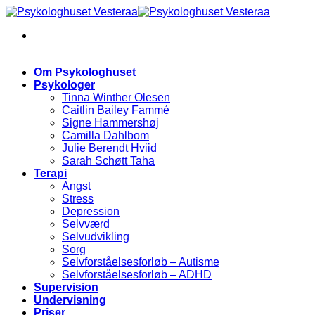
Skip
to
content
Om Psykologhuset
Psykologer
Tinna Winther Olesen
Caitlin Bailey Fammé
Signe Hammershøj
Camilla Dahlbom
Julie Berendt Hviid
Sarah Schøtt Taha
Terapi
Angst
Stress
Depression
Selvværd
Selvudvikling
Sorg
Selvforståelsesforløb – Autisme
Selvforståelsesforløb – ADHD
Supervision
Undervisning
Priser