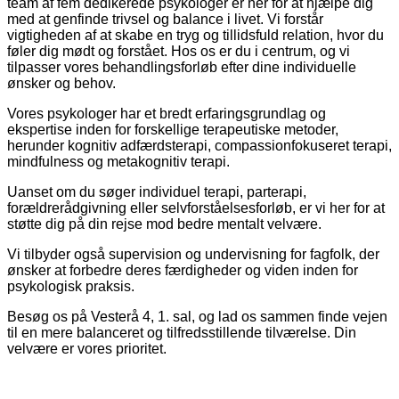
team af fem dedikerede psykologer er her for at hjælpe dig
med at genfinde trivsel og balance i livet. Vi forstår
vigtigheden af at skabe en tryg og tillidsfuld relation, hvor du
føler dig mødt og forstået. Hos os er du i centrum, og vi
tilpasser vores behandlingsforløb efter dine individuelle
ønsker og behov.
Vores psykologer har et bredt erfaringsgrundlag og
ekspertise inden for forskellige terapeutiske metoder,
herunder kognitiv adfærdsterapi, compassionfokuseret terapi,
mindfulness og metakognitiv terapi.
Uanset om du søger individuel terapi, parterapi,
forældrerådgivning eller selvforståelsesforløb, er vi her for at
støtte dig på din rejse mod bedre mentalt velvære.
Vi tilbyder også supervision og undervisning for fagfolk, der
ønsker at forbedre deres færdigheder og viden inden for
psykologisk praksis.
Besøg os på Vesterå 4, 1. sal, og lad os sammen finde vejen
til en mere balanceret og tilfredsstillende tilværelse. Din
velvære er vores prioritet.