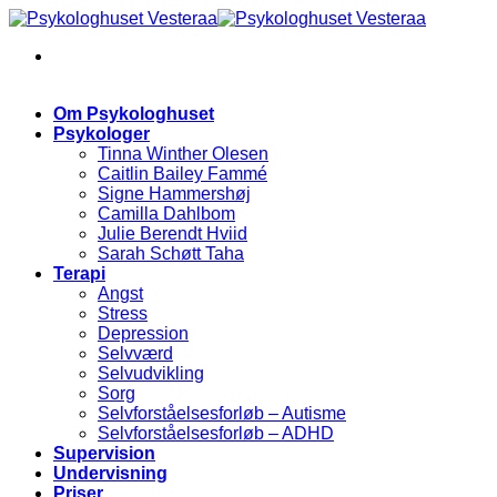
Skip
to
content
Om Psykologhuset
Psykologer
Tinna Winther Olesen
Caitlin Bailey Fammé
Signe Hammershøj
Camilla Dahlbom
Julie Berendt Hviid
Sarah Schøtt Taha
Terapi
Angst
Stress
Depression
Selvværd
Selvudvikling
Sorg
Selvforståelsesforløb – Autisme
Selvforståelsesforløb – ADHD
Supervision
Undervisning
Priser