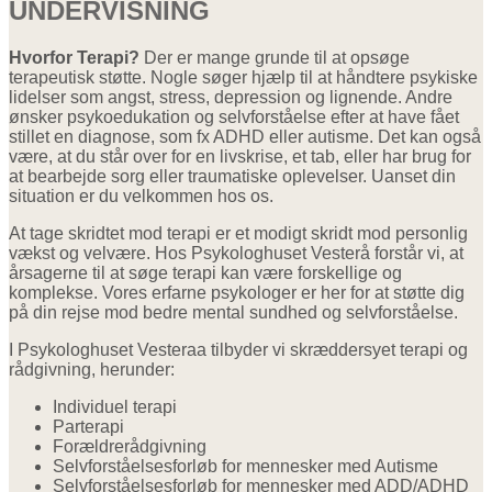
UNDERVISNING
Hvorfor Terapi?
Der er mange grunde til at opsøge
terapeutisk støtte. Nogle søger hjælp til at håndtere psykiske
lidelser som angst, stress, depression og lignende. Andre
ønsker psykoedukation og selvforståelse efter at have fået
stillet en diagnose, som fx ADHD eller autisme. Det kan også
være, at du står over for en livskrise, et tab, eller har brug for
at bearbejde sorg eller traumatiske oplevelser. Uanset din
situation er du velkommen hos os.
At tage skridtet mod terapi er et modigt skridt mod personlig
vækst og velvære. Hos Psykologhuset Vesterå forstår vi, at
årsagerne til at søge terapi kan være forskellige og
komplekse. Vores erfarne psykologer er her for at støtte dig
på din rejse mod bedre mental sundhed og selvforståelse.
I Psykologhuset Vesteraa tilbyder vi skræddersyet terapi og
rådgivning, herunder:
Individuel terapi
Parterapi
Forældrerådgivning
Selvforståelsesforløb for mennesker med Autisme
Selvforståelsesforløb for mennesker med ADD/ADHD