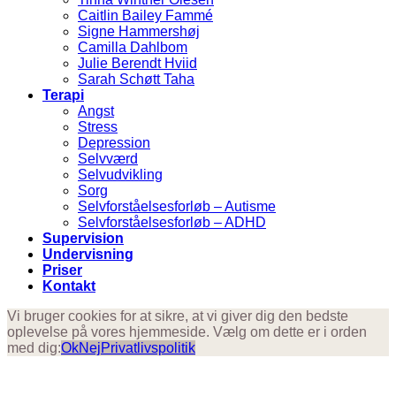
Caitlin Bailey Fammé
Signe Hammershøj
Camilla Dahlbom
Julie Berendt Hviid
Sarah Schøtt Taha
Terapi
Angst
Stress
Depression
Selvværd
Selvudvikling
Sorg
Selvforståelsesforløb – Autisme
Selvforståelsesforløb – ADHD
Supervision
Undervisning
Priser
Kontakt
Vi bruger cookies for at sikre, at vi giver dig den bedste
oplevelse på vores hjemmeside. Vælg om dette er i orden
med dig:
Ok
Nej
Privatlivspolitik