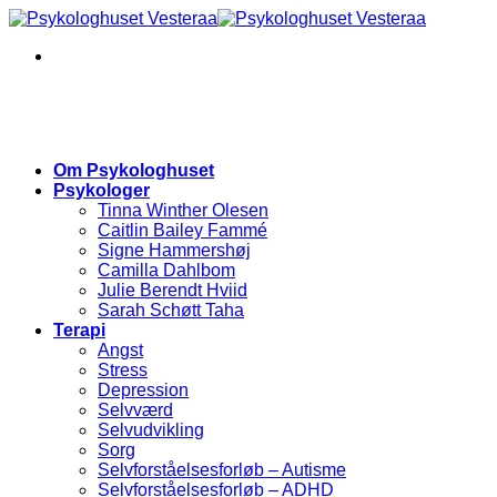
Skip
to
content
Om Psykologhuset
Psykologer
Tinna Winther Olesen
Caitlin Bailey Fammé
Signe Hammershøj
Camilla Dahlbom
Julie Berendt Hviid
Sarah Schøtt Taha
Terapi
Angst
Stress
Depression
Selvværd
Selvudvikling
Sorg
Selvforståelsesforløb – Autisme
Selvforståelsesforløb – ADHD